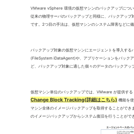
VMware
vSphere 環境の
仮想マシン
のバックアップについ
従来の物理サーバのバックアップと同様に、バックアップ
です。2つ目の手法は、
仮想マシン
のシステム障害などに備
バックアップ対象の
仮想マシン
にエージェントを導入する
(FileSystem iDataAgent)や、アプリケーションを
ど、バックアップ対象に適した個々のデータのバックアッ
仮想マシン
単位のバックアップでは、
VMware
が提供する
Change Block Tracking(詳細はこちら)
機能
を使
マシン
全体のイメージバックアップを取得することができ
のイメージバックアップからシステム復旧を行うことがで