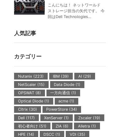
い！製品概要と初期構築時の
こんにちは！ ネットワールド
重要な選択ポイント
ストレージ担当の矢代です。 今
回はDell Technologies…
人気記事
カテゴリー
Nutanix (223)
IBM (39)
AI (29)
NetScaler (15)
Data Diode (1)
OPSWAT (8)
一方向通信 (1)
Optical Diode (1)
acme (1)
Citrix (30)
PowerStore (34)
Dell (117)
XenServer (1)
Zscaler (19)
初心者向け (51)
ZIA (6)
Alletra (1)
HPE (14)
DSCC (1)
VDI (35)