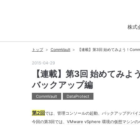
株式
トップ
>
CommVault
>
【連載】第3回 始めてみよう！CommVau
2015
-
04
-
29
【連載】第3回 始めてみよう！Co
バックアップ編
CommVault
DataProtect
第2回
では、管理コンソールの起動、バックアップデ
バイ
今回の第3回では、
VMware
vSphere 環境の
仮想マシン
の