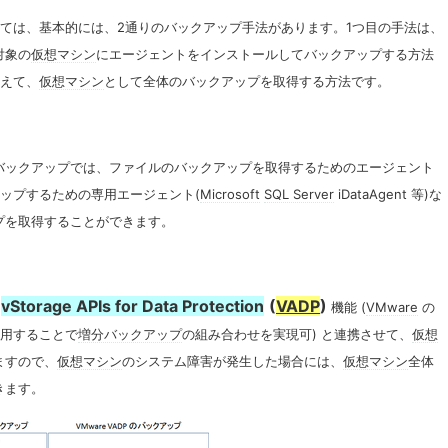
ては、基本的には、2通りのバックアップ手法があります。1つ目の手法は、
対象の
仮想マシン
にエージェントをインストールしてバックアップする方法
えて、
仮想マシン
として全体のバックアップを取得する方法です。
バックアップでは、ファイルのバックアップを取得するためのエージェント
バックアップするための専用エージェント(
Microsoft
SQL Server
iDataAgent 等)な
プを取得することができます。
vStorage APIs for Data Protection
(
VADP
)
機能 (
VMware
の
用することで
増分バックアップ
の組み合わせを実現可) と連携させて、
仮想
ますので、
仮想マシン
のシステム障害が発生した場合には、
仮想マシン
全体
きます。