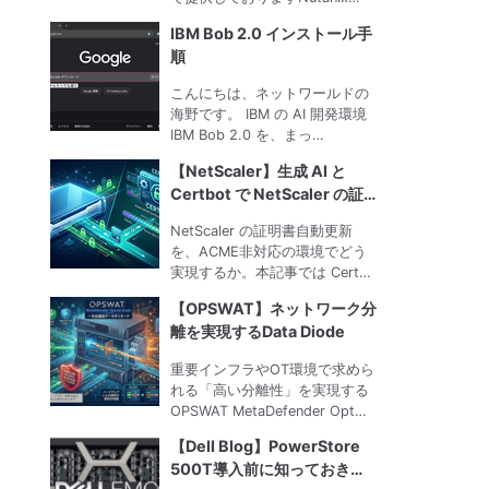
IBM Bob 2.0 インストール手
順
こんにちは、ネットワールドの
海野です。 IBM の AI 開発環境
IBM Bob 2.0 を、まっ…
【NetScaler】生成 AI と
Certbot で NetScaler の証
明書更新を自動化してみた
NetScaler の証明書自動更新
を、ACME非対応の環境でどう
実現するか。本記事では Cert…
【OPSWAT】ネットワーク分
離を実現するData Diode
重要インフラやOT環境で求めら
れる「高い分離性」を実現する
OPSWAT MetaDefender Opt…
【Dell Blog】PowerStore
500T導入前に知っておきた