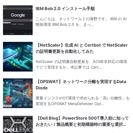
IBM Bob 2.0 インストール手順
こんにちは、ネットワールドの海野です。 IBM の AI
開発環境 IBM Bob 2.0 を、まっ…
【NetScaler】生成 AI と Certbot で NetScaler
の証明書更新を自動化してみた
NetScaler の証明書自動更新を、ACME非対応の環境
でどう実現するか。本記事では Cert…
【OPSWAT】ネットワーク分離を実現するData
Diode
重要インフラやOT環境で求められる「高い分離性」を
実現するOPSWAT MetaDefender Opt…
【Dell Blog】PowerStore 500T導入前に知って
おきたい！製品概要と初期構築時の重要な選択ポ
イント