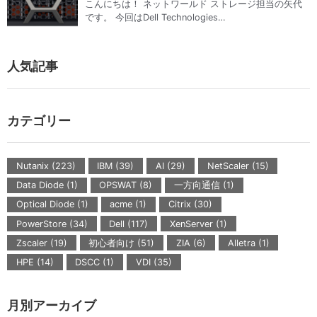
こんにちは！ ネットワールド ストレージ担当の矢代
です。 今回はDell Technologies…
人気記事
カテゴリー
Nutanix (223)
IBM (39)
AI (29)
NetScaler (15)
Data Diode (1)
OPSWAT (8)
一方向通信 (1)
Optical Diode (1)
acme (1)
Citrix (30)
PowerStore (34)
Dell (117)
XenServer (1)
Zscaler (19)
初心者向け (51)
ZIA (6)
Alletra (1)
HPE (14)
DSCC (1)
VDI (35)
月別アーカイブ