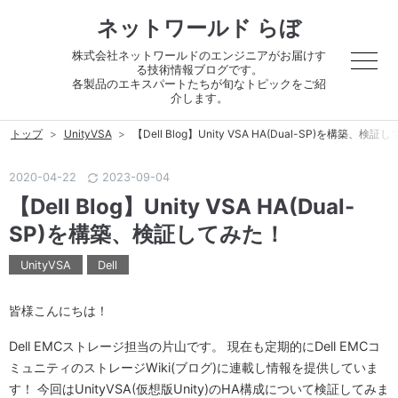
ネットワールド らぼ
株式会社ネットワールドのエンジニアがお届けす
る技術情報ブログです。
各製品のエキスパートたちが旬なトピックをご紹
介します。
トップ
>
UnityVSA
>
【Dell Blog】Unity VSA HA(Dual-SP)を構築、検
2020
-
04
-
22
2023
-
09
-
04
【Dell Blog】Unity VSA HA(Dual-
SP)を構築、検証してみた！
UnityVSA
Dell
皆様こんにちは！
Dell EMCストレージ担当の片山です。 現在も定期的にDell EMCコ
ミュニティのストレージWiki(ブログ)に連載し情報を提供していま
す！ 今回はUnityVSA(仮想版Unity)のHA構成について検証してみま