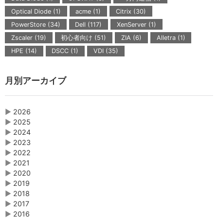
Optical Diode (1)
acme (1)
Citrix (30)
PowerStore (34)
Dell (117)
XenServer (1)
Zscaler (19)
初心者向け (51)
ZIA (6)
Alletra (1)
HPE (14)
DSCC (1)
VDI (35)
月別アーカイブ
▶
2026
▶
2025
▶
2024
▶
2023
▶
2022
▶
2021
▶
2020
▶
2019
▶
2018
▶
2017
▶
2016