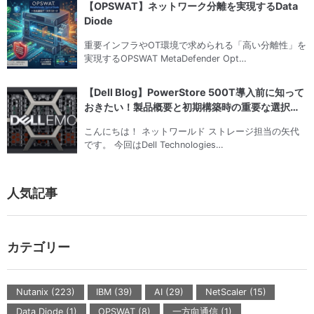
【OPSWAT】ネットワーク分離を実現するData
Diode
重要インフラやOT環境で求められる「高い分離性」を
実現するOPSWAT MetaDefender Opt…
【Dell Blog】PowerStore 500T導入前に知って
おきたい！製品概要と初期構築時の重要な選択ポ
イント
こんにちは！ ネットワールド ストレージ担当の矢代
です。 今回はDell Technologies…
人気記事
カテゴリー
Nutanix (223)
IBM (39)
AI (29)
NetScaler (15)
Data Diode (1)
OPSWAT (8)
一方向通信 (1)